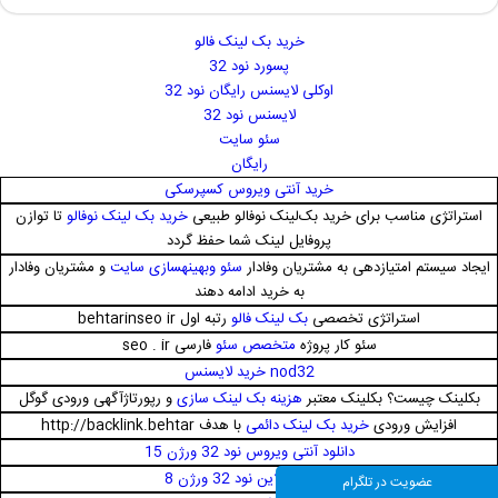
خرید بک لینک فالو
پسورد نود 32
اوکلی لایسنس رایگان نود 32
لایسنس نود 32
سئو سایت
رایگان
خرید آنتی ویروس کسپرسکی
استراتژی مناسب برای خرید بک‌لینک نوفالو طبیعی
خرید بک لینک نوفالو
تا توازن
پروفایل لینک شما حفظ گردد
ایجاد سیستم امتیازدهی به مشتریان وفادار
سئو وبهینهسازی سایت
و مشتریان وفادار
به خرید ادامه دهند
استراتژی تخصصی
بک لینک فالو
رتبه اول behtarinseo ir
سئو کار پروژه
متخصص سئو
فارسی seo . ir
nod32 خرید لایسنس
بکلینک چیست؟ بکلینک معتبر
هزینه بک لینک سازی
و رپورتاژآگهی ورودی گوگل
افزایش ورودی
خرید بک لینک دائمی
با هدف http://backlink.behtar
دانلود آنتی ویروس نود 32 ورژن 15
آپدیت آفلاین نود 32 ورژن 8
عضویت در تلگرام