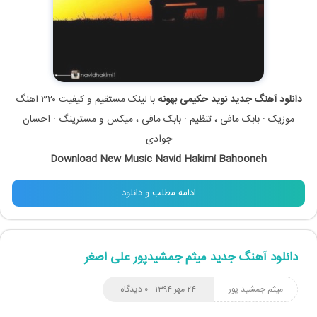
دانلود آهنگ جدید نوید حکیمی بهونه
با لینک مستقیم و کیفیت ۳۲۰ اهنگ
موزیک : بابک مافی ، تنظیم : بابک مافی ، میکس و مسترینگ : احسان
جوادی
Download New Music Navid Hakimi Bahooneh
ادامه مطلب و دانلود
دانلود آهنگ جدید میثم جمشیدپور على اصغر
میثم جمشید پور
۲۴ مهر ۱۳۹۴
۰ دیدگاه